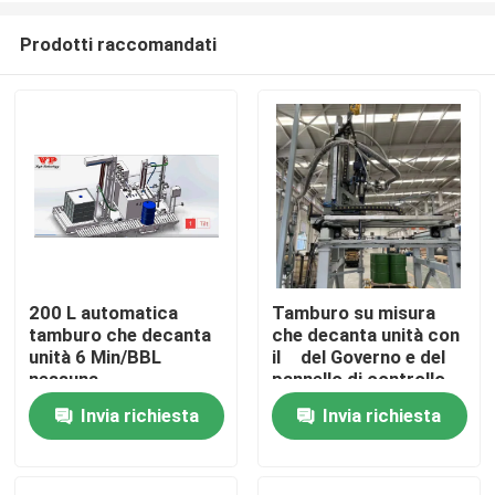
Prodotti raccomandati
200 L automatica
Tamburo su misura
tamburo che decanta
che decanta unità con
Casa
unità 6 Min/BBL
il del Governo e del
nessuna
pannello di controllo
contaminazione
del commutatore
Invia richiesta
Invia richiesta
Prodotti
trasversale
Video