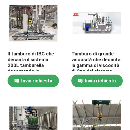
Circa noi
Giro della fabbrica
Controllo di qualità
Il tamburo di IBC che
Tamburo di grande
decanta il sistema
viscosità che decanta
200L tamburella
la gamma di viscosità
decantando la
di Cps del sistema
Contattici
macchina
2000
Invia richiesta
Invia richiesta
Notizie
Casi
Richieda una citazione