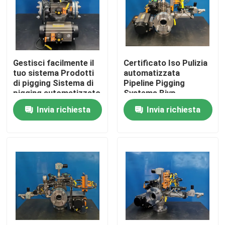
Circa noi
Giro della fabbrica
Gestisci facilmente il
Certificato Iso Pulizia
tuo sistema Prodotti
automatizzata
di pigging Sistema di
Pipeline Pigging
Controllo di qualità
pigging automatizzato
Systems Bjvp
Bjvp
Invia richiesta
Invia richiesta
Contattici
Notizie
Casi
Richieda una citazione