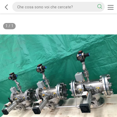
1
/
1