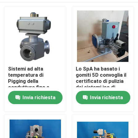
Sistemi ad alta
Lo SpA ha basato i
temperatura di
gomiti 5D convoglia il
Pigging della
certificato di pulizia
conduttura fino a
dei sistemi iso di
400°F con il tipo e la
Pigging
Casa
Invia richiesta
Invia richiesta
geometria multipli di
Pigging
Prodotti
Video