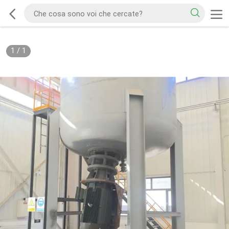
1
/
1