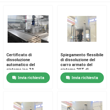
Certificato di
Spiegamento flessibile
dissoluzione
di dissoluzione del
automatico del
carro armato del
sistema iso 3A
sistema 20T di
dell'additivo per la
Pigging del
Casa
Invia richiesta
Invia richiesta
viscosità
convertitore di
frequenza
Prodotti
Video