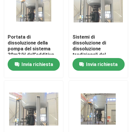
Circa noi
Giro della fabbrica
Portata di
Sistemi di
dissoluzione della
dissoluzione di
pompa del sistema
dissoluzione
Controllo di qualità
30m3/H dell'additivo
tradizionali del
per la viscosità
sistema VI
Invia richiesta
Invia richiesta
dell'oleodotto
dell'additivo per la
viscosità VI
Contattici
Notizie
Casi
Richieda una citazione