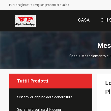
Puoi scegliere tra i migliori prodotti di qualità
CASA
CHI 
Mesc
Casa
/
Mescolamento auto
Tutti I Prodotti
Lo
Pl
Sistemi di Pigging della conduttura
Sistema di pulizia di Pigging