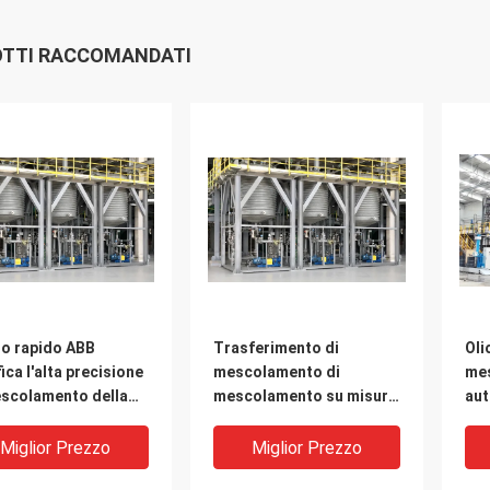
TTI RACCOMANDATI
tto rapido ABB
Trasferimento di
Oli
fica l'alta precisione
mescolamento di
mes
escolamento della
mescolamento su misura
aut
a che pesa il
del liquido della pianta
ch
ema
del lubrificante della
tra
Miglior Prezzo
Miglior Prezzo
pianta dell'olio