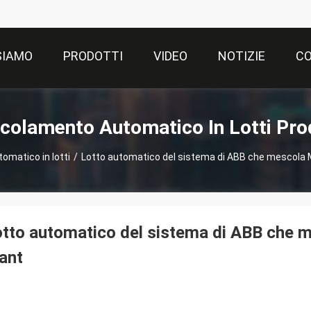
SIAMO
PRODOTTI
VIDEO
NOTIZIE
CO
olamento Automatico In Lotti Pro
matico in lotti
/
Lotto automatico del sistema di ABB che mescola Mi
tto automatico del sistema di ABB che m
ant