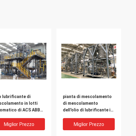
o lubrificante di
pianta di mescolamento
colamento in lotti
di mescolamento
omatico di ACS ABB
dell'olio di lubrificante in
e mescola massimo
lotti automatico rapido
ttato sofisticato
Miglior Prezzo
Miglior Prezzo