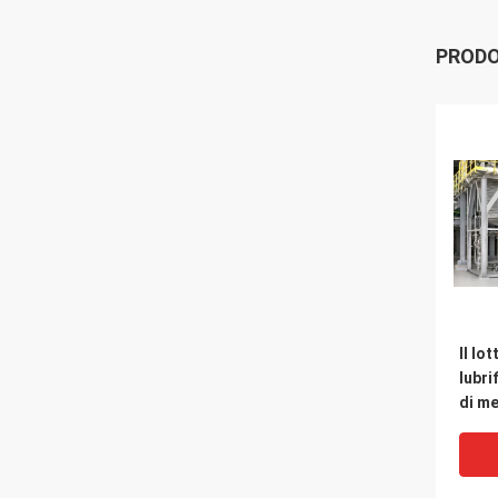
PRODO
Il lo
lubri
di m
piant
sist