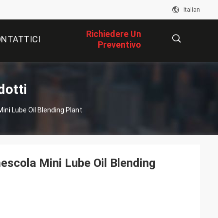
Italian
Richiedere Un
NTATTICI
Preventivo
描
dotti
ni Lube Oil Blending Plant
述
escola Mini Lube Oil Blending