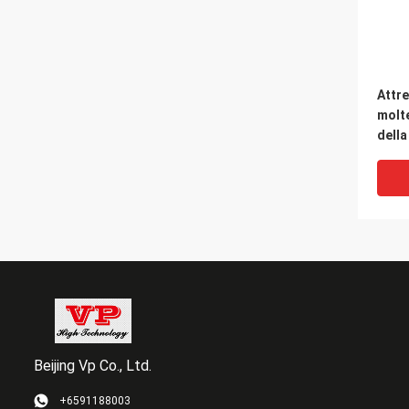
Attre
molte
della
della
Beijing Vp Co., Ltd.
+6591188003