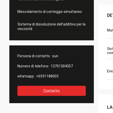
Mescolamento di conteggio simultaneo
DE
Sistema di dissoluzione dell'additivo per la
viscosità
Mat
Sis
con
Persona di contatto :
sun
Numero di telefono :
13701304357
Evi
whatsapp :
+6591188003
Contatto
LA