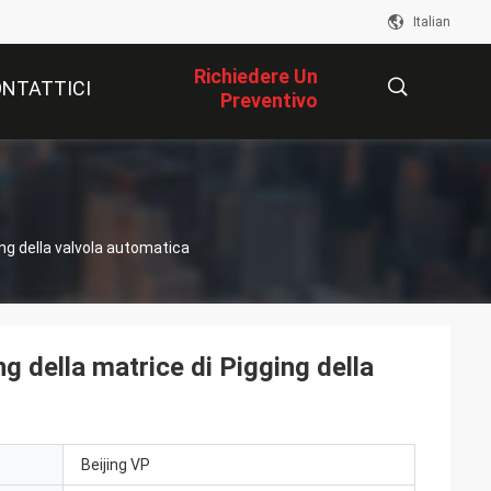
Italian
Richiedere Un
NTATTICI
Preventivo
描
ing della valvola automatica
述
g della matrice di Pigging della
Beijing VP