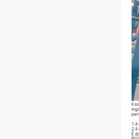
Il 
ing
per
1-I
2-I
È d