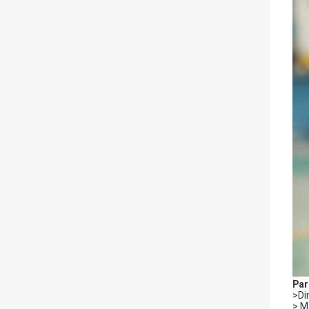
Par
>Di
> M