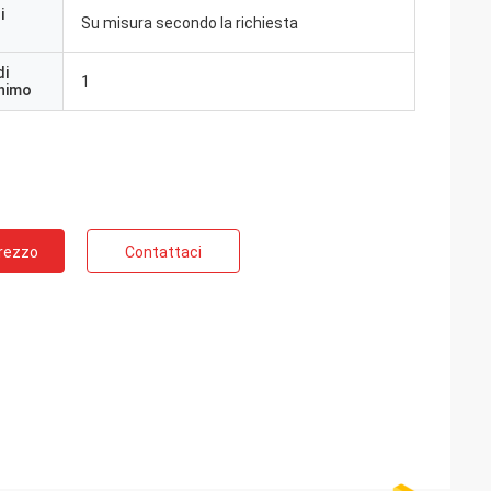
i
Su misura secondo la richiesta
di
1
inimo
Prezzo
Contattaci