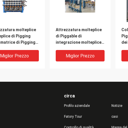
zzatura molteplice
Attrezzatura molteplice
Col
plice di Pigging
di Piggable di
Pig
 matrice di Pigging
integrazione molteplice
dei
 valvola automatica
della matrice di Pigging
del
Miglior Prezzo
Miglior Prezzo
circa
Profilo aziendale
Notizie
Fatory Tour
casi
Controllo di qualità
Mappa del 