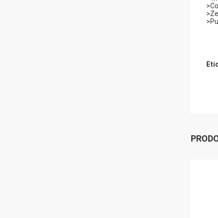
>Co
>Zer
>Pu
Eti
PRODO