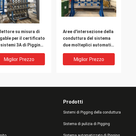
lettore su misura di
Aree d'intersezione della
gable per il certificato
conduttura del sistema
 sistemi 3A di Pigging
due molteplici automatici
la conduttura
di Pigging
Miglior Prezzo
Miglior Prezzo
Prodotti
Sistemi di Pigging della conduttura
Sistema di pulizia di Pigging
sito
Sistema automatizzato di Pigging