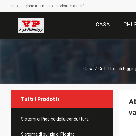
Puoi scegliere tra i migliori prodotti di qualità
CASA
CHI 
Casa
/
Collettore di Piggin
Tutti I Prodotti
At
va
Sistemi di Pigging della conduttura
Sistema di pulizia di Pigging