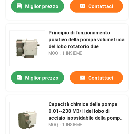
Miglior prezzo
Contattaci
Principio di funzionamento
positivo della pompa volumetrica
del lobo rotatorio due
MOQ：1 INSIEME
Miglior prezzo
Contattaci
Casa
Capacità chimica della pompa
0.01~238 M3/H del lobo di
Prodotti
acciaio inossidabile della pompa
del lobo
MOQ：1 INSIEME
Video