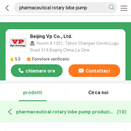
Beijing Vp Co., Ltd.
Room A 1201, Tahoe Changan Center,Lugu
Road 51#,Beijing China.,La Cina
5.0
Fornitore verificato
chiamare ora
Contattaci
prodotti
Circa noi
pharmaceutical rotary lobe pump produzione online
(10)