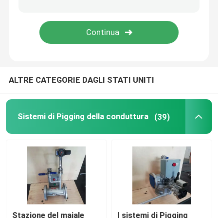
pompa rotatoria del lobo
pompa del cambio interno
ALTRE CATEGORIE DAGLI STATI UNITI
Valvola di Pigging
Valvola a rubinetto collegata
Sistemi di Pigging della conduttura
(39)
Mescolamento di conteggio simultaneo
Sistema di dissoluzione dell'additivo per la viscosità
Stazione del maiale
I sistemi di Pigging