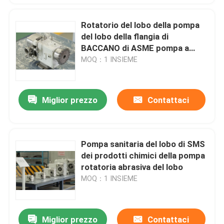
Rotatorio del lobo della pompa
del lobo della flangia di
BACCANO di ASME pompa a
ingranaggi due rotori
MOQ：1 INSIEME
d'interazione
Miglior prezzo
Contattaci
Pompa sanitaria del lobo di SMS
dei prodotti chimici della pompa
rotatoria abrasiva del lobo
MOQ：1 INSIEME
Miglior prezzo
Contattaci