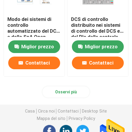
Modo dei sistemi di
DCS di controllo
controllo
distribuito nei sistemi
automatizzato del DCS
di controllo del DCS e
e dello SpA Open
del Plc della centrale
Source per la gestione
elettrica
Miglior prezzo
Miglior prezzo
di ricetta
Contattaci
Contattaci
Osservi più
Casa
Circa noi
Contattaci
Desktop Site
Mappa del sito
Privacy Policy