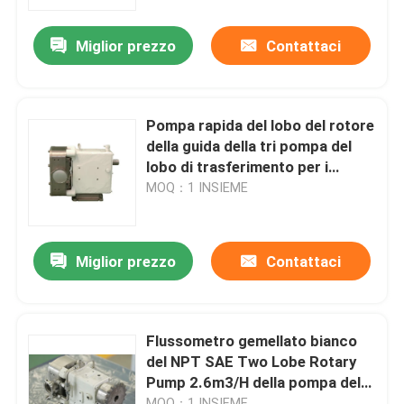
Miglior prezzo
Contattaci
Circa noi
Giro della fabbrica
Pompa rapida del lobo del rotore
della guida della tri pompa del
Controllo di qualità
lobo di trasferimento per i
cosmetici
MOQ：1 INSIEME
Contattici
Miglior prezzo
Contattaci
Notizie
Casi
Flussometro gemellato bianco
del NPT SAE Two Lobe Rotary
Pump 2.6m3/H della pompa del
Richieda una citazione
lobo
MOQ：1 INSIEME