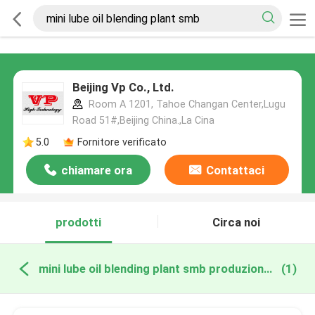
Beijing Vp Co., Ltd.
Room A 1201, Tahoe Changan Center,Lugu
Road 51#,Beijing China.,La Cina
5.0
Fornitore verificato
chiamare ora
Contattaci
prodotti
Circa noi
mini lube oil blending plant smb produzione online
(1)