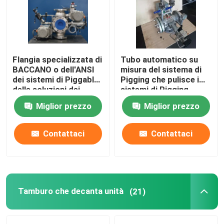
Circa noi
Flangia specializzata di
Tubo automatico su
Giro della fabbrica
BACCANO o dell'ANSI
misura del sistema di
dei sistemi di Piggable
Pigging che pulisce i
delle soluzioni dei
sistemi di Pigging
Controllo di qualità
sistemi di Pigging
Miglior prezzo
Miglior prezzo
Contattici
Contattaci
Contattaci
Notizie
Casi
Tamburo che decanta unità
(21)
Richieda una citazione