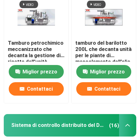
Sistemi di Pigging della conduttura
Sistema di pulizia di Pigging
Tamburo petrochimico
tamburo del barilotto
meccanizzato che
200L che decanta unità
decanta la gestione di
per le piante di
Sistema automatizzato di Pigging
ricetta dell'unità
mescolamento dell'olio
lubrificante
Miglior prezzo
Miglior prezzo
Tamburo che decanta unità
Contattaci
Contattaci
Sistema di controllo distribuito del DCS
Mescolamento automatico in lotti
Sistema di controllo distribuito del DCS
(16)
Collettore di Pigging