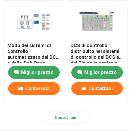
pompa rotatoria del lobo
pompa del cambio interno
Modo dei sistemi di
DCS di controllo
Valvola di Pigging
controllo
distribuito nei sistemi
automatizzato del DCS
di controllo del DCS e
e dello SpA Open
del Plc della centrale
Source per la gestione
elettrica
Valvola a rubinetto collegata
Miglior prezzo
Miglior prezzo
di ricetta
Mescolamento di conteggio simultaneo
Contattaci
Contattaci
Sistema di dissoluzione dell'additivo per la viscosità
Osservi più